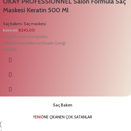
OKAY PROFESSIONNEL Salon Formula Saç
Maskesi Keratin 500 Ml
Saç bakımı
,
Saç maskesi
₺
245,00
₺
250,00
Doğal Protein Kompleksi
Mineral Kompleksi ve Keratin İçeriği
Parlaklık
Saç Bakım
YENİ
ÖNE ÇIKAN
EN ÇOK SATANLAR