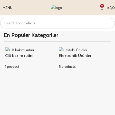
0
MENU
₺
0,0
En Popüler Kategoriler
Cilt bakım rutini
Elektronik Ürünler
1 product
5 products
K
1