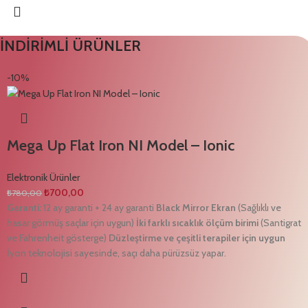
İNDİRİMLİ ÜRÜNLER
-10%
Mega Up Flat Iron NI Model – Ionic
Elektronik Ürünler
₺
700,00
₺
780,00
Garanti:
12 ay garanti + 24 ay garanti
Black Mirror Ekran
(Sağlıklı ve
hasar görmüş saçlar için uygun)
İki farklı sıcaklık ölçüm birimi
(Santigrat
ve Fahrenheit gösterge)
Düzleştirme ve çeşitli terapiler için uygun
İyon teknolojisi sayesinde, saçı daha pürüzsüz yapar.