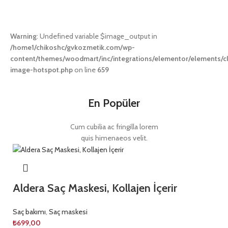
Warning
: Undefined variable $image_output in
/home1/chikoshc/gvkozmetik.com/wp-
content/themes/woodmart/inc/integrations/elementor/elements/c
image-hotspot.php
on line
659
En Popüler
Cum cubilia ac fringilla lorem
quis himenaeos velit.
Aldera Saç Maskesi, Kollajen İçerir
Saç bakımı
,
Saç maskesi
₺
699,00