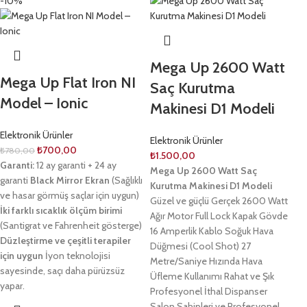
-10%
Mega Up 2600 Watt
Mega Up Flat Iron NI
Saç Kurutma
Model – Ionic
Makinesi D1 Modeli
Elektronik Ürünler
Elektronik Ürünler
₺
700,00
₺
780,00
₺
1.500,00
Garanti:
12 ay garanti + 24 ay
Mega Up 2600 Watt Saç
garanti
Black Mirror Ekran
(Sağlıklı
Kurutma Makinesi D1 Modeli
ve hasar görmüş saçlar için uygun)
Güzel ve güçlü Gerçek 2600 Watt
İki farklı sıcaklık ölçüm birimi
Ağır Motor Full Lock Kapak Gövde
(Santigrat ve Fahrenheit gösterge)
16 Amperlik Kablo Soğuk Hava
Düzleştirme ve çeşitli terapiler
Düğmesi (Cool Shot) 27
için uygun
İyon teknolojisi
Metre/Saniye Hızında Hava
sayesinde, saçı daha pürüzsüz
Üfleme Kullanımı Rahat ve Şık
yapar.
Profesyonel İthal Dispanser
Salon Sahipleri ve Profesyonel