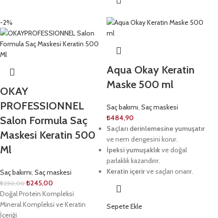
-2%
Aqua Okay Keratin
Maske 500 ml
OKAY
PROFESSIONNEL
Saç bakımı
,
Saç maskesi
₺
484,90
Salon Formula Saç
Saçları derinlemesine yumuşatır
Maskesi Keratin 500
ve nem dengesini korur.
Ml
İpeksi yumuşaklık
ve doğal
parlaklık kazandırır.
Keratin içerir
ve saçları onarır.
Saç bakımı
,
Saç maskesi
₺
245,00
₺
250,00
Doğal Protein Kompleksi
Mineral Kompleksi ve Keratin
Sepete Ekle
İçeriği