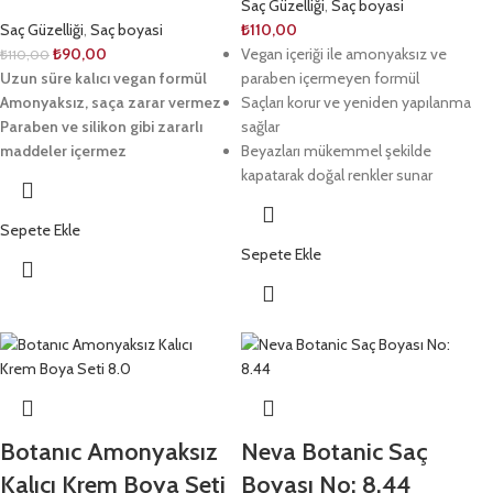
Saç Güzelliği
,
Saç boyasi
Saç Güzelliği
,
Saç boyasi
₺
110,00
₺
90,00
Vegan içeriği ile amonyaksız ve
₺
110,00
Uzun süre kalıcı vegan formül
paraben içermeyen formül
Amonyaksız, saça zarar vermez
Saçları korur ve yeniden yapılanma
Paraben ve silikon gibi zararlı
sağlar
maddeler içermez
Beyazları mükemmel şekilde
kapatarak doğal renkler sunar
Sepete Ekle
Sepete Ekle
Botanıc Amonyaksız
Neva Botanic Saç
Kalıcı Krem Boya Seti
Boyası No: 8.44