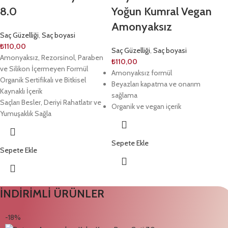
8.0
Yoğun Kumral Vegan
Amonyaksız
Saç Güzelliği
,
Saç boyasi
₺
110,00
Saç Güzelliği
,
Saç boyasi
Amonyaksız, Rezorsinol, Paraben
₺
110,00
ve Silikon İçermeyen Formül
Amonyaksız formül
Organik Sertifikalı ve Bitkisel
Beyazları kapatma ve onarım
Kaynaklı İçerik
sağlama
Saçları Besler, Deriyi Rahatlatır ve
Organik ve vegan içerik
Yumuşaklık Sağla
Sepete Ekle
Sepete Ekle
İNDİRİMLİ ÜRÜNLER
-18%