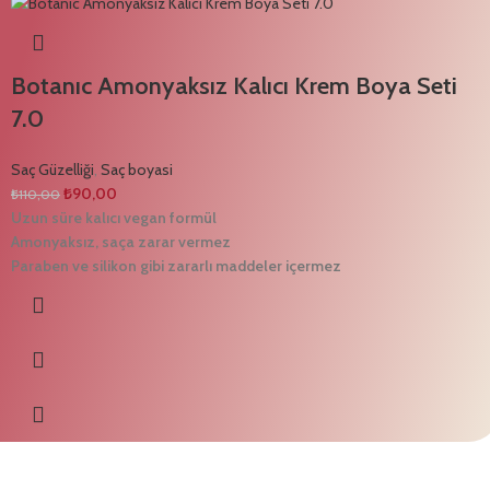
Botanıc Amonyaksız Kalıcı Krem Boya Seti
7.0
Saç Güzelliği
,
Saç boyasi
₺
90,00
₺
110,00
Uzun süre kalıcı vegan formül
Amonyaksız, saça zarar vermez
Paraben ve silikon gibi zararlı maddeler içermez