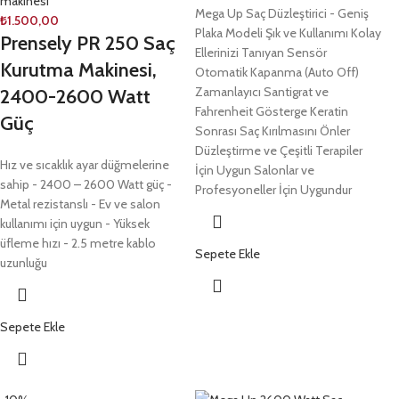
makinesi
Mega Up Saç Düzleştirici - Geniş
₺
1.500,00
Plaka Modeli Şık ve Kullanımı Kolay
Prensely PR 250 Saç
Ellerinizi Tanıyan Sensör
Kurutma Makinesi,
Otomatik Kapanma (Auto Off)
Zamanlayıcı Santigrat ve
2400-2600 Watt
Fahrenheit Gösterge Keratin
Güç
Sonrası Saç Kırılmasını Önler
Düzleştirme ve Çeşitli Terapiler
Hız ve sıcaklık ayar düğmelerine
İçin Uygun Salonlar ve
sahip - 2400 – 2600 Watt güç -
Profesyoneller İçin Uygundur
Metal rezistanslı - Ev ve salon
kullanımı için uygun - Yüksek
üfleme hızı - 2.5 metre kablo
Sepete Ekle
uzunluğu
Sepete Ekle