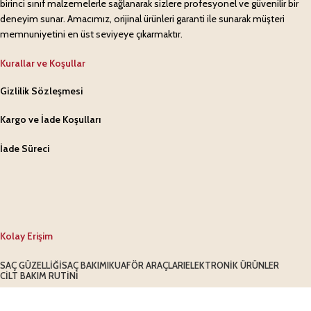
birinci sınıf malzemelerle sağlanarak sizlere profesyonel ve güvenilir bir
deneyim sunar. Amacımız, orijinal ürünleri garanti ile sunarak müşteri
memnuniyetini en üst seviyeye çıkarmaktır.
Kurallar ve Koşullar
Gizlilik Sözleşmesi
Kargo ve İade Koşulları
İade Süreci
Kolay Erişim
SAÇ GÜZELLIĞI
SAÇ BAKIMI
KUAFÖR ARAÇLARI
ELEKTRONIK ÜRÜNLER
CILT BAKIM RUTINI