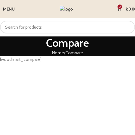
0
MENU
₺
0,0
Compare
Home
Compare
[woodmart_compare]