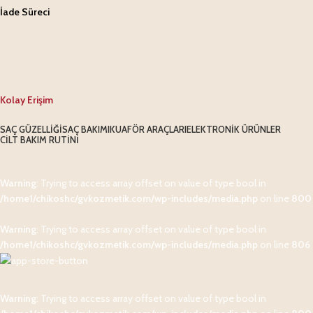
İade Süreci
Kolay Erişim
SAÇ GÜZELLIĞI
SAÇ BAKIMI
KUAFÖR ARAÇLARI
ELEKTRONIK ÜRÜNLER
CILT BAKIM RUTINI
Warning
: Trying to access array offset on value of type bool in
/home1/chikoshc/gvkozmetik.com/wp-includes/media.php
on line
800
Warning
: Trying to access array offset on value of type bool in
/home1/chikoshc/gvkozmetik.com/wp-includes/media.php
on line
806
Warning
: Trying to access array offset on value of type bool in