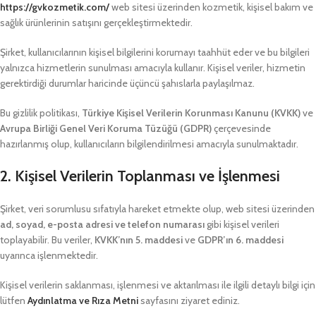
https://gvkozmetik.com/
web sitesi üzerinden kozmetik, kişisel bakım ve
sağlık ürünlerinin satışını gerçekleştirmektedir.
Şirket, kullanıcılarının kişisel bilgilerini korumayı taahhüt eder ve bu bilgileri
yalnızca hizmetlerin sunulması amacıyla kullanır. Kişisel veriler, hizmetin
gerektirdiği durumlar haricinde üçüncü şahıslarla paylaşılmaz.
Bu gizlilik politikası,
Türkiye Kişisel Verilerin Korunması Kanunu (KVKK)
ve
Avrupa Birliği Genel Veri Koruma Tüzüğü (GDPR)
çerçevesinde
hazırlanmış olup, kullanıcıların bilgilendirilmesi amacıyla sunulmaktadır.
2. Kişisel Verilerin Toplanması ve İşlenmesi
Şirket, veri sorumlusu sıfatıyla hareket etmekte olup, web sitesi üzerinden
ad, soyad, e-posta adresi ve telefon numarası
gibi kişisel verileri
toplayabilir. Bu veriler,
KVKK’nın 5. maddesi
ve
GDPR’ın 6. maddesi
uyarınca işlenmektedir.
Kişisel verilerin saklanması, işlenmesi ve aktarılması ile ilgili detaylı bilgi için
lütfen
Aydınlatma ve Rıza Metni
sayfasını ziyaret ediniz.