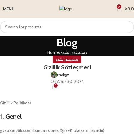
0
MENU
₺
0,0
Blog
Home
دسته‌بندی نشده
دسته‌بندی نشده
Gizlilik Sözleşmesi
makgv
On Aralık 30, 2024
0
Gizlilik Politikası
1. Genel
gvkozmetik.com
(bundan sonra “Şirket” olarak anılacaktır)