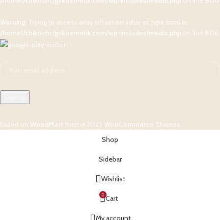
/home1/chikoshc/gvkozmetik.com/wp-includes/media.php
on line
800
Warning
: Trying to access array offset on value of type bool in
/home1/chikoshc/gvkozmetik.com/wp-includes/media.php
on line
806
Based on
WoodMart
theme
2025
WooCommerce Themes
.
Shop
Sidebar
Wishlist
0
Cart
My account