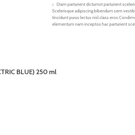
Diam parturient dictumst parturient sceleri
Scelerisque adipiscing bibendum sem vestibul
tincidunt purus lectus nisl class eros.Condi
elementum nam inceptos hac parturient scele
ECTRIC BLUE) 250 ml