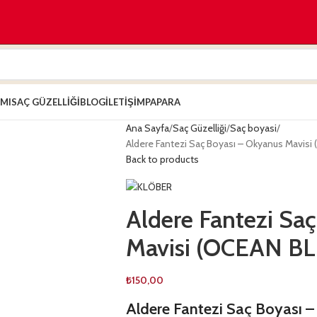
IMI
SAÇ GÜZELLIĞI
BLOG
İLETIŞIM
PAPARA
Ana Sayfa
Saç Güzelliği
Saç boyasi
Aldere Fantezi Saç Boyası – Okyanus Mavis
Back to products
Aldere Fantezi Sa
Mavisi (OCEAN B
₺
150,00
Aldere Fantezi Saç Boyası 