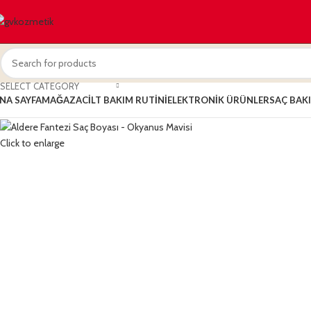
SELECT CATEGORY
NA SAYFA
MAĞAZA
CILT BAKIM RUTINI
ELEKTRONIK ÜRÜNLER
SAÇ BAK
Click to enlarge