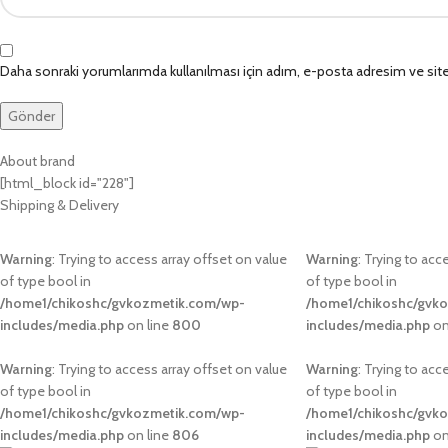
Daha sonraki yorumlarımda kullanılması için adım, e-posta adresim ve site
About brand
[html_block id="228"]
Shipping & Delivery
Warning
: Trying to access array offset on value
Warning
: Trying to acc
of type bool in
of type bool in
/home1/chikoshc/gvkozmetik.com/wp-
/home1/chikoshc/gvk
includes/media.php
on line
800
includes/media.php
on
Warning
: Trying to access array offset on value
Warning
: Trying to acc
of type bool in
of type bool in
/home1/chikoshc/gvkozmetik.com/wp-
/home1/chikoshc/gvk
includes/media.php
on line
806
includes/media.php
on