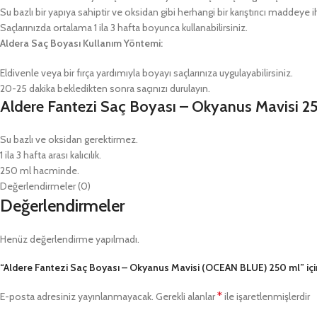
Su bazlı bir yapıya sahiptir ve oksidan gibi herhangi bir karıştırıcı madde
Saçlarınızda ortalama 1 ila 3 hafta boyunca kullanabilirsiniz.
Aldera Saç Boyası Kullanım Yöntemi:
Eldivenle veya bir fırça yardımıyla boyayı saçlarınıza uygulayabilirsiniz.
20-25 dakika bekledikten sonra saçınızı durulayın.
Aldere Fantezi Saç Boyası – Okyanus Mavisi 2
Su bazlı ve oksidan gerektirmez.
1 ila 3 hafta arası kalıcılık.
250 ml hacminde.
Değerlendirmeler (0)
Değerlendirmeler
Henüz değerlendirme yapılmadı.
“Aldere Fantezi Saç Boyası – Okyanus Mavisi (OCEAN BLUE) 250 ml” için 
*
E-posta adresiniz yayınlanmayacak.
Gerekli alanlar
ile işaretlenmişlerdir