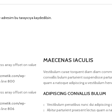
 adresim bu tarayıcıya kaydedilsin.
MAECENAS IACULIS
ess array offset on value
Vestibulum curae torquent diam diam commod
ozmetik.com/wp-
convallis bulum parturient suspendisse parturi
 line
800
quam a natoque adipiscing a vestibulum hend
ess array offset on value
ADIPISCING CONVALLIS BULUM
ozmetik.com/wp-
Vestibulum penatibus nunc dui adipiscing c
 line
806
Abitur parturient praesent lectus quam a n