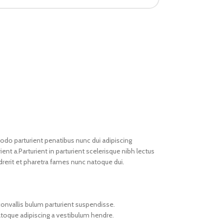
o parturient penatibus nunc dui adipiscing
ent a.Parturient in parturient scelerisque nibh lectus
rerit et pharetra fames nunc natoque dui.
onvallis bulum parturient suspendisse.
atoque adipiscing a vestibulum hendre.