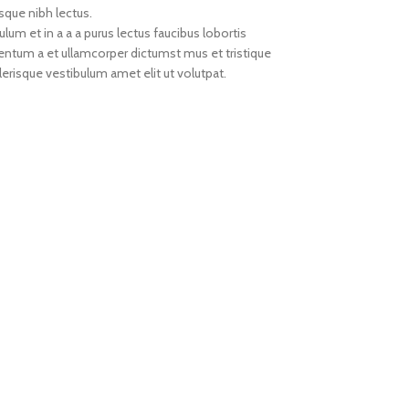
sque nibh lectus.
um et in a a a purus lectus faucibus lobortis
mentum a et ullamcorper dictumst mus et tristique
risque vestibulum amet elit ut volutpat.