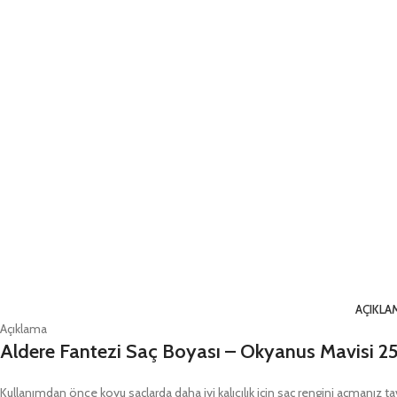
AÇIKLA
Açıklama
Aldere Fantezi Saç Boyası – Okyanus Mavisi 2
Kullanımdan önce koyu saçlarda daha iyi kalıcılık için saç rengini açmanız tav