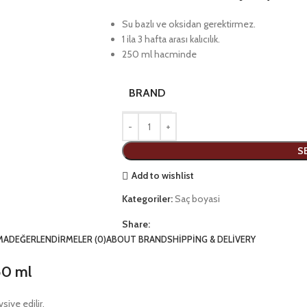
Su bazlı ve oksidan gerektirmez.
1 ila 3 hafta arası kalıcılık.
250 ml hacminde
BRAND
S
Add to wishlist
Kategoriler:
Saç boyasi
Share:
MA
DEĞERLENDIRMELER (0)
ABOUT BRAND
SHIPPING & DELIVERY
50 ml
siye edilir.