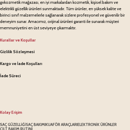
gvkozmetik mağazası, en iyi markalardan kozmetik, kişisel bakım ve
elektrikli güzellik ürünleri sunmaktadır. Tüm ürünler, en yüksek kalite ve
birinci sınıf malzemelerle sağlanarak sizlere profesyonel ve güvenilir bir
deneyim sunar. Amacımız, orijinal ürünleri garanti ile sunarak müşteri
memnuniyetini en üst seviyeye çıkarmaktır.
Kurallar ve Koşullar
Gizlilik Sözleşmesi
Kargo ve İade Koşulları
İade Süreci
Kolay Erişim
SAÇ GÜZELLIĞI
SAÇ BAKIMI
KUAFÖR ARAÇLARI
ELEKTRONIK ÜRÜNLER
CILT BAKIM RUTINI