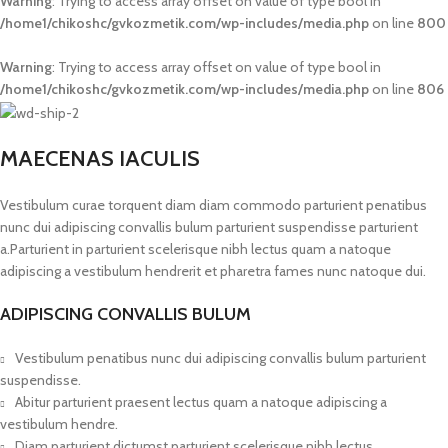
Warning
: Trying to access array offset on value of type bool in
/home1/chikoshc/gvkozmetik.com/wp-includes/media.php
on line
800
Warning
: Trying to access array offset on value of type bool in
/home1/chikoshc/gvkozmetik.com/wp-includes/media.php
on line
806
MAECENAS IACULIS
Vestibulum curae torquent diam diam commodo parturient penatibus
nunc dui adipiscing convallis bulum parturient suspendisse parturient
a.Parturient in parturient scelerisque nibh lectus quam a natoque
adipiscing a vestibulum hendrerit et pharetra fames nunc natoque dui.
ADIPISCING CONVALLIS BULUM
Vestibulum penatibus nunc dui adipiscing convallis bulum parturient
suspendisse.
Abitur parturient praesent lectus quam a natoque adipiscing a
vestibulum hendre.
Diam parturient dictumst parturient scelerisque nibh lectus.