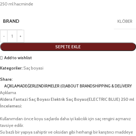
250 ml hacminde
BRAND
KLÖBER
SEPETE EKLE
Add to wishlist
Kategoriler:
Saç boyasi
Share:
AÇIKLAMA
DEĞERLENDIRMELER (0)
ABOUT BRAND
SHIPPING & DELIVERY
Açıklama
Aldera Fantazi Saç Boyası Elektrik Saç Boyası(ELECTRIC BLUE) 250 ml
İncelemesi:
Kullanımdan önce koyu saçlarda daha iyi kalıcılık için saç rengini açmanız
tavsiye edilir.
Su bazlı bir yapıya sahiptir ve oksidan gibi herhangi bir karıştırıcı maddeye