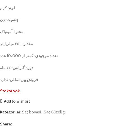
فرم:
کرم
جنسیت:
زن
محتوا:
آمونیاک
مقدار:
۲۵۰ میلی‌لیتر
تعداد موجودی:
کمتر از 10،000 عدد
دوره گارانتی:
۱۲ ماه
فروش بین‌المللی:
ندارد
Stokta yok
Add to wishlist
Kategoriler:
Saç boyasi
,
Saç Güzelliği
Share: