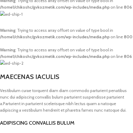
Warning
: Trying to access array offset on value of type bool in
/home1/chikoshc/gvkozmetik.com/wp-includes/media.php
on line
806
Warning
: Trying to access array offset on value of type bool in
/home1/chikoshc/gvkozmetik.com/wp-includes/media.php
on line
800
Warning
: Trying to access array offset on value of type bool in
/home1/chikoshc/gvkozmetik.com/wp-includes/media.php
on line
806
MAECENAS IACULIS
Vestibulum curae torquent diam diam commodo parturient penatibus
nunc dui adipiscing convallis bulum parturient suspendisse parturient
a.Parturient in parturient scelerisque nibh lectus quam a natoque
adipiscing a vestibulum hendrerit et pharetra fames nunc natoque dui.
ADIPISCING CONVALLIS BULUM