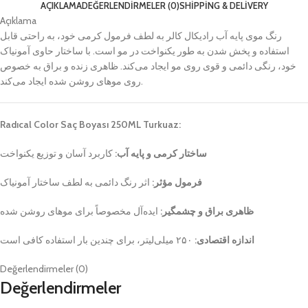
AÇIKLAMA
DEĞERLENDIRMELER (0)
SHIPPING & DELIVERY
Açıklama
رنگ موی پایه آب رادیکال کالر به لطف فرمول کرمی خود، به راحتی قابل
استفاده و پخش شدن به طور یکنواخت در مو است. با ساختار حاوی آمونیاک
خود، رنگی دائمی و قوی روی مو ایجاد می‌کند. ظاهری زنده و براق به خصوص
روی موهای روشن شده ایجاد می‌کند.
Radıcal Color Saç Boyası 250ML Turkuaz:
ساختار کرمی و پایه آب:
کاربرد آسان و توزیع یکنواخت
فرمول مؤثر:
اثر رنگ دائمی به لطف ساختار آمونیاک
ظاهری براق و چشمگیر:
ایده‌آل مخصوصاً برای موهای روشن شده
اندازه اقتصادی:
۲۵۰ میلی‌لیتر، برای چندین بار استفاده کافی است
Değerlendirmeler (0)
Değerlendirmeler